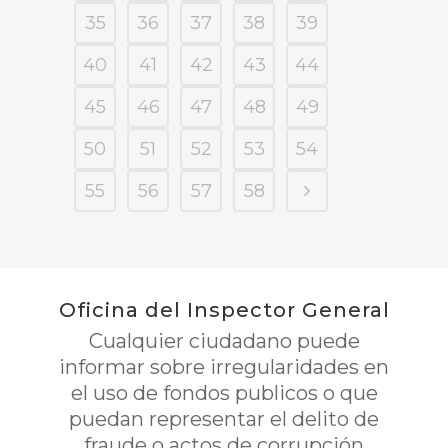
35
36
37
38
39
40
41
42
43
44
45
46
47
48
49
50
51
52
53
54
55
56
57
58
Oficina del Inspector General
Cualquier ciudadano puede
informar sobre irregularidades en
el uso de fondos publicos o que
puedan representar el delito de
fraude o actos de corrupción