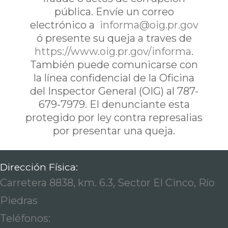
pública. Envíe un correo
electrónico a
informa@oig.pr.gov
ó presente su queja a traves de
https://www.oig.pr.gov/informa
.
También puede comunicarse con
la línea confidencial de la Oficina
del Inspector General (OIG) al 787-
679-7979. El denunciante esta
protegido por ley contra represalias
por presentar una queja.
Dirección Física:
Carretera 8838, km. 6.3, Sector El Cinco, Río
Piedras
Teléfonos: