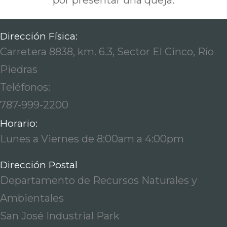
por presentar una queja.
Dirección Física:
Carretera 8838, km. 6.3, Sector El Cinco, Río
Piedras
Teléfonos:
787-999-2200
Horario:
Lunes a Viernes de 8:00am a 4:00pm
Dirección Postal
Departamento de Recursos Naturales y
Ambientales
San José Industrial Park