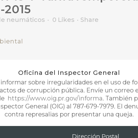
-2015
de neumáticos
0
Likes
Share
biental
Oficina del Inspector General
nformar sobre irregularidades en el uso de 
 actos de corrupción pública. Envíe un correo 
de
https://www.oig.pr.gov/informa
. También p
Inspector General (OIG) al 787-679-7979. El de
contra represalias por presentar una queja.
Dirección Postal