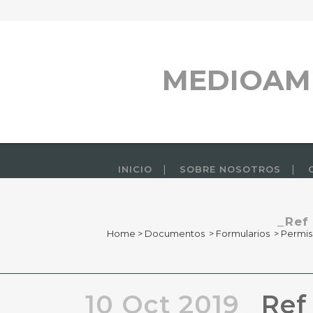
MEDIOAM
INICIO
SOBRE NOSOTROS
_Ref
Home
>
Documentos
>
Formularios
>
Permis
10 Oct 2019
_Ref 