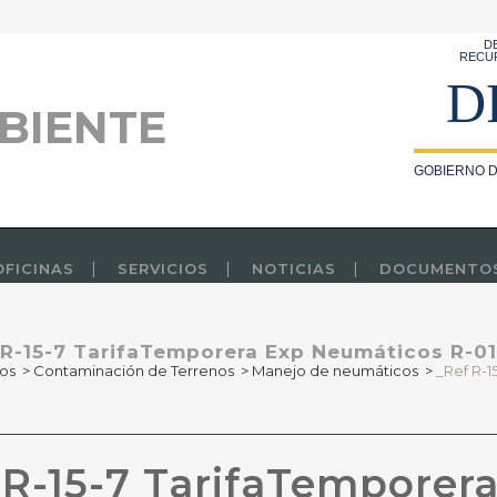
D
RECU
D
BIENTE
GOBIERNO D
OFICINAS
SERVICIOS
NOTICIAS
DOCUMENTO
 R-15-7 TarifaTemporera Exp Neumáticos R-01
os
>
Contaminación de Terrenos
>
Manejo de neumáticos
>
_Ref R-1
R-15-7 TarifaTemporer