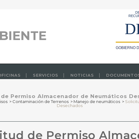
D
RECU
D
BIENTE
GOBIERNO D
OFICINAS
SERVICIOS
NOTICIAS
DOCUMENTO
d de Permiso Almacenador de Neumáticos D
isos
>
Contaminación de Terrenos
>
Manejo de neumáticos
>
Solici
Desechados
citud de Permiso Alma