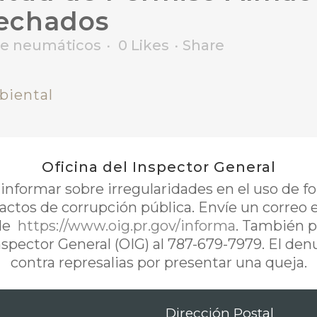
echados
e neumáticos
0
Likes
Share
biental
Oficina del Inspector General
nformar sobre irregularidades en el uso de 
 actos de corrupción pública. Envíe un correo 
de
https://www.oig.pr.gov/informa
. También p
Inspector General (OIG) al 787-679-7979. El de
contra represalias por presentar una queja.
Dirección Postal