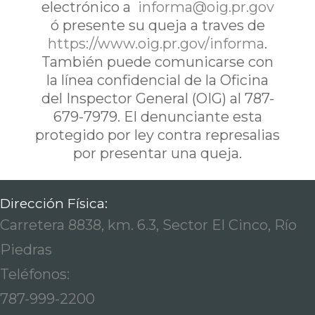
electrónico a
informa@oig.pr.gov
ó presente su queja a traves de
https://www.oig.pr.gov/informa
.
También puede comunicarse con
la línea confidencial de la Oficina
del Inspector General (OIG) al 787-
679-7979. El denunciante esta
protegido por ley contra represalias
por presentar una queja.
Dirección Física:
Carretera 8838, km. 6.3, Sector El Cinco, Río
Piedras
Teléfonos:
787-999-2200