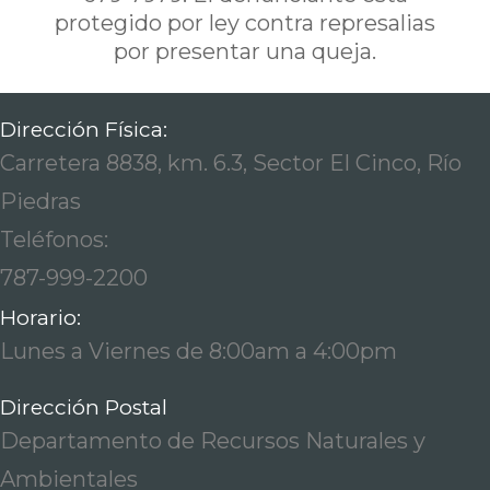
protegido por ley contra represalias
por presentar una queja.
Dirección Física:
Carretera 8838, km. 6.3, Sector El Cinco, Río
Piedras
Teléfonos:
787-999-2200
Horario:
Lunes a Viernes de 8:00am a 4:00pm
Dirección Postal
Departamento de Recursos Naturales y
Ambientales