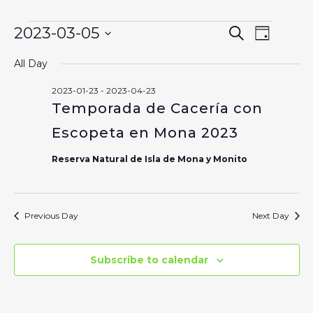
Events
Event
2023-03-05
Search
Event
Day
Select
Views
Searc
All Day
date.
for
Naviga
and
2023-01-23
-
2023-04-23
Temporada de Cacería con
Views
2023-
Escopeta en Mona 2023
Naviga
Reserva Natural de Isla de Mona y Monito
03-
Previous Day
Next Day
05
Subscribe to calendar