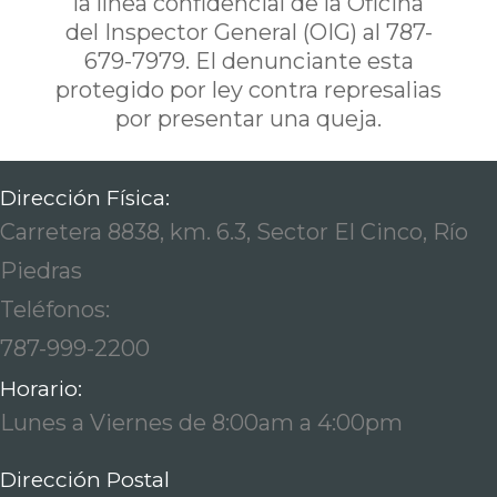
la línea confidencial de la Oficina
del Inspector General (OIG) al 787-
679-7979. El denunciante esta
protegido por ley contra represalias
por presentar una queja.
Dirección Física:
Carretera 8838, km. 6.3, Sector El Cinco, Río
Piedras
Teléfonos:
787-999-2200
Horario:
Lunes a Viernes de 8:00am a 4:00pm
Dirección Postal