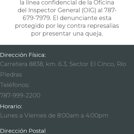
la línea confidencial de la Oficina
del Inspector General (OIG) al 787-
679-7979. El denunciante esta
protegido por ley contra represalias
por presentar una queja.
Dirección Física:
Carretera 8838, km. 6.3, Sector El Cinco, Río
Piedras
Teléfonos:
787-999-2200
Horario:
Lunes a Viernes de 8:00am a 4:00pm
Dirección Postal