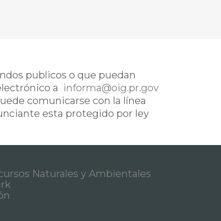
fondos publicos o que puedan
electrónico a
informa@oig.pr.gov
uede comunicarse con la línea
nunciante esta protegido por ley
ursos Naturales y Ambientales
ark
ón