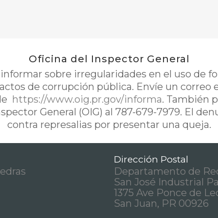
Oficina del Inspector General
nformar sobre irregularidades en el uso de 
 actos de corrupción pública. Envíe un correo 
de
https://www.oig.pr.gov/informa
. También p
Inspector General (OIG) al 787-679-7979. El de
contra represalias por presentar una queja.
Dirección Postal
iedras
Departamento de Rec
San José Industrial P
1375 Ave Ponce de Le
San Juan, PR 00926