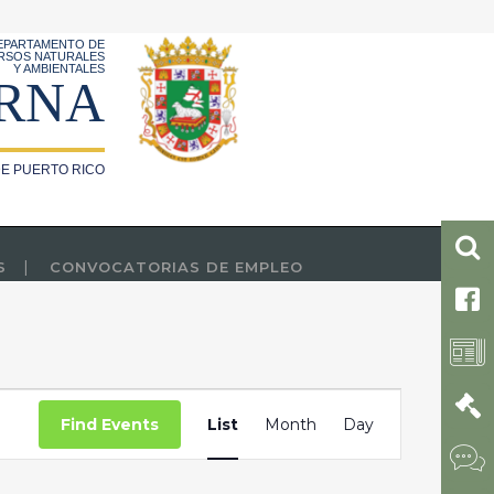
EPARTAMENTO DE
RSOS NATURALES
Y AMBIENTALES
RNA
E PUERTO RICO
S
CONVOCATORIAS DE EMPLEO
Event
Find Events
List
Month
Day
Views
Navigation