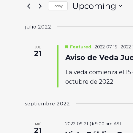
and
for
Upcoming
Today
Events
Views
Select
by
date.
Navigation
Keyword.
julio 2022
Featured
2022-07-15
-
2022-
JUE
21
Aviso de Veda Ju
La veda comienza el 15 
octubre de 2022
septiembre 2022
2022-09-21 @ 9:00 am
AST
MIÉ
21