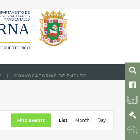
EPARTAMENTO DE
RSOS NATURALES
Y AMBIENTALES
RNA
E PUERTO RICO
S
CONVOCATORIAS DE EMPLEO
Event
Find Events
List
Month
Day
Views
Navigation