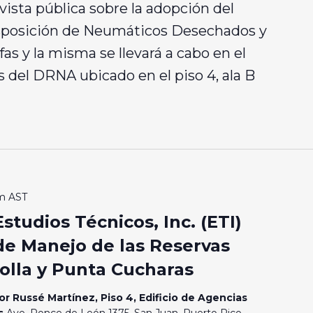
ista pública sobre la adopción del
sposición de Neumáticos Desechados y
fas y la misma se llevará a cabo en el
s del DRNA ubicado en el piso 4, ala B
m
AST
studios Técnicos, Inc. (ETI)
de Manejo de las Reservas
olla y Punta Cucharas
or Russé Martínez, Piso 4, Edificio de Agencias
os
Ave. Ponce de León 1375, San Juan, Puerto Rico