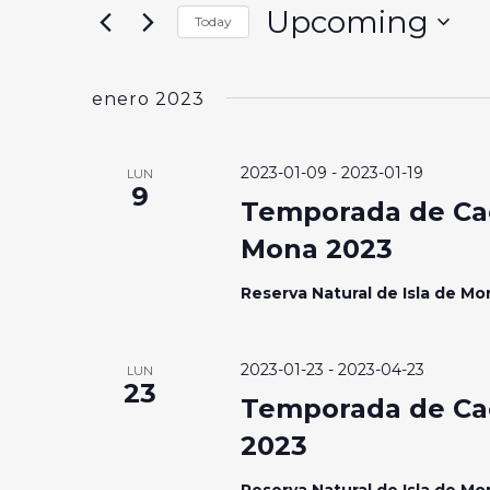
and
for
Upcoming
Today
Events
Views
Select
by
date.
Navigation
Keyword.
enero 2023
2023-01-09
-
2023-01-19
LUN
9
Temporada de Cac
Mona 2023
Reserva Natural de Isla de M
2023-01-23
-
2023-04-23
LUN
23
Temporada de Ca
2023
Reserva Natural de Isla de M