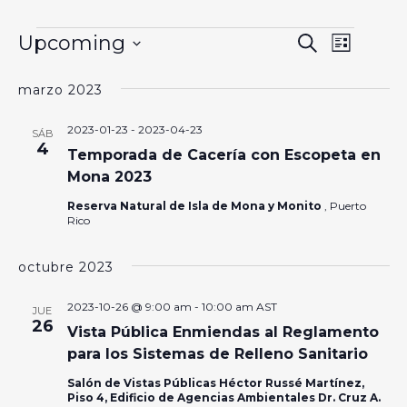
Events
Event
Upcoming
Search
Event
List
Select
Views
Searc
date.
marzo 2023
Naviga
and
2023-01-23
-
2023-04-23
SÁB
4
Views
Temporada de Cacería con Escopeta en
Mona 2023
Naviga
Reserva Natural de Isla de Mona y Monito
, Puerto
Rico
octubre 2023
2023-10-26 @ 9:00 am
-
10:00 am
AST
JUE
26
Vista Pública Enmiendas al Reglamento
para los Sistemas de Relleno Sanitario
Salón de Vistas Públicas Héctor Russé Martínez,
Piso 4, Edificio de Agencias Ambientales Dr. Cruz A.