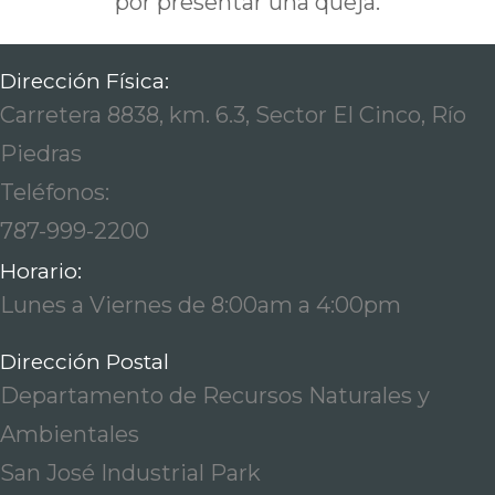
por presentar una queja.
Dirección Física:
Carretera 8838, km. 6.3, Sector El Cinco, Río
Piedras
Teléfonos:
787-999-2200
Horario:
Lunes a Viernes de 8:00am a 4:00pm
Dirección Postal
Departamento de Recursos Naturales y
Ambientales
San José Industrial Park