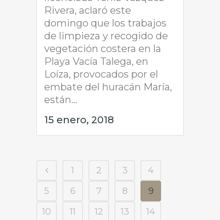
Rivera, aclaró este
domingo que los trabajos
de limpieza y recogido de
vegetación costera en la
Playa Vacía Talega, en
Loíza, provocados por el
embate del huracán María,
están...
15 enero, 2018
1
2
3
4
5
6
7
8
9
10
11
12
13
14