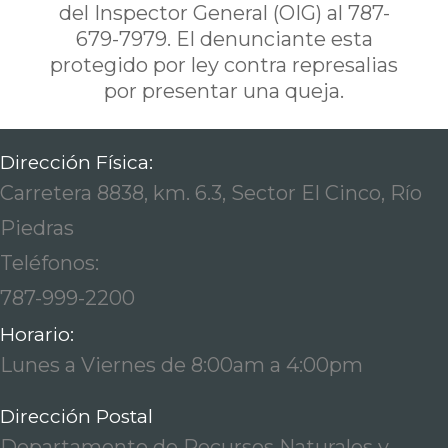
del Inspector General (OIG) al 787-
679-7979. El denunciante esta
protegido por ley contra represalias
por presentar una queja.
Dirección Física:
Carretera 8838, km. 6.3, Sector El Cinco, Río
Piedras
Teléfonos:
787-999-2200
Horario:
Lunes a Viernes de 8:00am a 4:00pm
Dirección Postal
Departamento de Recursos Naturales y