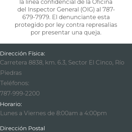
la línea confidencial de la Oficina
del Inspector General (OIG) al 787-
679-7979. El denunciante esta
protegido por ley contra represalias
por presentar una queja.
Dirección Física:
Carretera 8838, km. 6.3, Sector El Cinco, Río
Piedras
Teléfonos:
787-999-2200
Horario:
Lunes a Viernes de 8:00am a 4:00pm
Dirección Postal