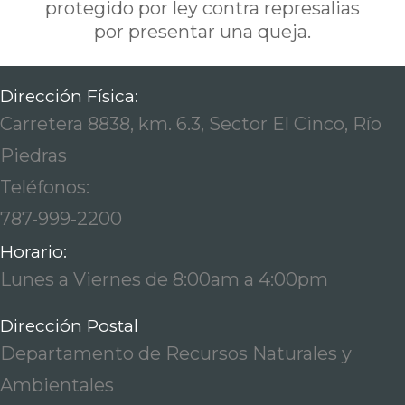
protegido por ley contra represalias
por presentar una queja.
Dirección Física:
Carretera 8838, km. 6.3, Sector El Cinco, Río
Piedras
Teléfonos:
787-999-2200
Horario:
Lunes a Viernes de 8:00am a 4:00pm
Dirección Postal
Departamento de Recursos Naturales y
Ambientales