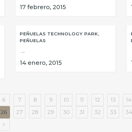
17 febrero, 2015
PEÑUELAS TECHNOLOGY PARK,
PEÑUELAS
...
14 enero, 2015
6
7
8
9
10
11
12
13
14
26
27
28
29
30
31
32
33
3