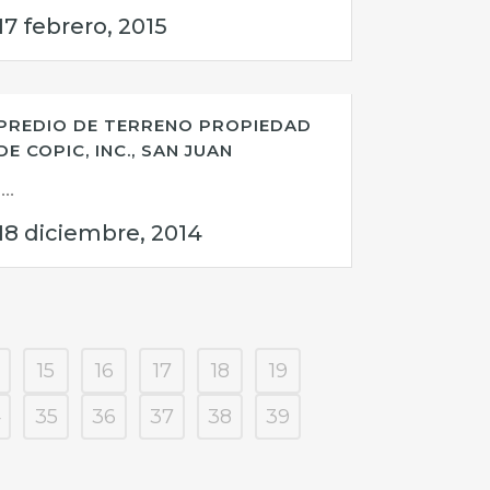
17 febrero, 2015
PREDIO DE TERRENO PROPIEDAD
DE COPIC, INC., SAN JUAN
...
18 diciembre, 2014
15
16
17
18
19
4
35
36
37
38
39