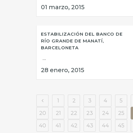
01 marzo, 2015
ESTABILIZACIÓN DEL BANCO DE
RÍO GRANDE DE MANATÍ,
BARCELONETA
...
28 enero, 2015
1
2
3
4
5
20
21
22
23
24
25
40
41
42
43
44
45