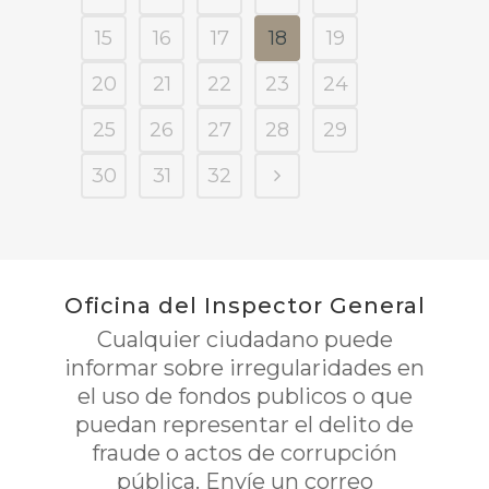
15
16
17
18
19
20
21
22
23
24
25
26
27
28
29
30
31
32
Oficina del Inspector General
Cualquier ciudadano puede
informar sobre irregularidades en
el uso de fondos publicos o que
puedan representar el delito de
fraude o actos de corrupción
pública. Envíe un correo