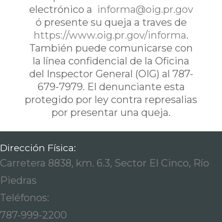
electrónico a
informa@oig.pr.gov
ó presente su queja a traves de
https://www.oig.pr.gov/informa
.
También puede comunicarse con
la línea confidencial de la Oficina
del Inspector General (OIG) al 787-
679-7979. El denunciante esta
protegido por ley contra represalias
por presentar una queja.
Dirección Física:
Carretera 8838, km. 6.3, Sector El Cinco, Río
Piedras
Teléfonos:
787-999-2200