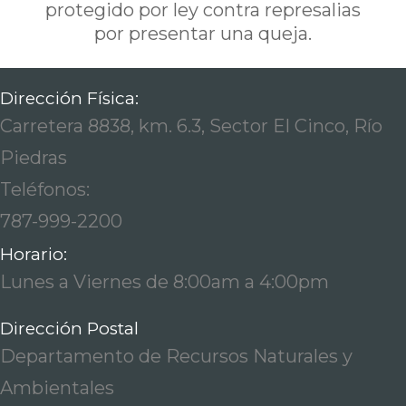
protegido por ley contra represalias
por presentar una queja.
Dirección Física:
Carretera 8838, km. 6.3, Sector El Cinco, Río
Piedras
Teléfonos:
787-999-2200
Horario:
Lunes a Viernes de 8:00am a 4:00pm
Dirección Postal
Departamento de Recursos Naturales y
Ambientales