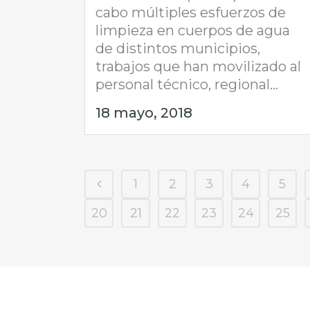
cabo múltiples esfuerzos de
limpieza en cuerpos de agua
de distintos municipios,
trabajos que han movilizado al
personal técnico, regional...
18 mayo, 2018
1
2
3
4
5
20
21
22
23
24
25