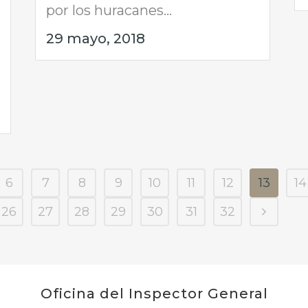
por los huracanes...
29 mayo, 2018
6
7
8
9
10
11
12
13
14
26
27
28
29
30
31
32
Oficina del Inspector General