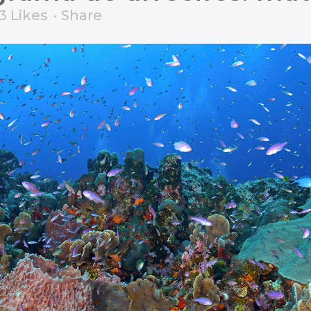
3
Likes
Share