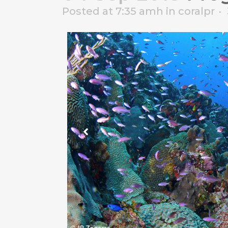
Posted at 7:35 amh
in
coralpr