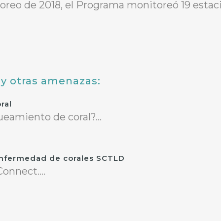
toreo de 2018, el Programa monitoreó 19 estac
y otras amenazas:
ral
eamiento de coral?...
 enfermedad de corales SCTLD
nnect....